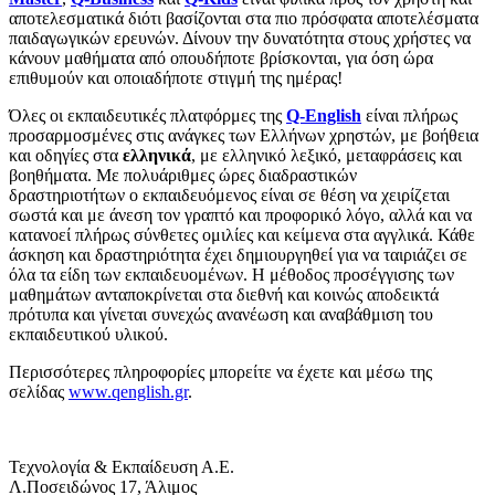
αποτελεσματικά διότι βασίζονται στα πιο πρόσφατα αποτελέσματα
παιδαγωγικών ερευνών. Δίνουν την δυνατότητα στους χρήστες να
κάνουν μαθήματα από οπουδήποτε βρίσκονται, για όση ώρα
επιθυμούν και οποιαδήποτε στιγμή της ημέρας!
Όλες οι εκπαιδευτικές πλατφόρμες της
Q-English
είναι πλήρως
προσαρμοσμένες στις ανάγκες των Ελλήνων χρηστών, με βοήθεια
και οδηγίες στα
ελληνικά
, με ελληνικό λεξικό, μεταφράσεις και
βοηθήματα. Με πολυάριθμες ώρες διαδραστικών
δραστηριοτήτων ο εκπαιδευόμενος είναι σε θέση να χειρίζεται
σωστά και με άνεση τον γραπτό και προφορικό λόγο, αλλά και να
κατανοεί πλήρως σύνθετες ομιλίες και κείμενα στα αγγλικά. Κάθε
άσκηση και δραστηριότητα έχει δημιουργηθεί για να ταιριάζει σε
όλα τα είδη των εκπαιδευομένων. Η μέθοδος προσέγγισης των
μαθημάτων ανταποκρίνεται στα διεθνή και κοινώς αποδεικτά
πρότυπα και γίνεται συνεχώς ανανέωση και αναβάθμιση του
εκπαιδευτικού υλικού.
Περισσότερες πληροφορίες μπορείτε να έχετε και μέσω της
σελίδας
www.qenglish.gr
.
Τεχνολογία & Εκπαίδευση Α.Ε.
Λ.Ποσειδώνος 17, Άλιμος