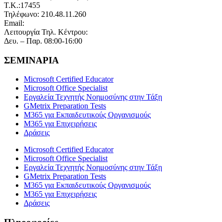
Τ.Κ.:17455
Τηλέφωνο: 210.48.11.260
Email:
info@technoplus.gr
Λειτουργία Τηλ. Κέντρου:
Δευ. – Παρ. 08:00-16:00
ΣΕΜΙΝΑΡΙΑ
Microsoft Certified Educator
Microsoft Office Specialist
Εργαλεία Τεχνητής Νοημοσύνης στην Τάξη
GMetrix Preparation Tests
M365 για Εκπαιδευτικούς Οργανισμούς
M365 για Επιχειρήσεις
Δράσεις
Microsoft Certified Educator
Microsoft Office Specialist
Εργαλεία Τεχνητής Νοημοσύνης στην Τάξη
GMetrix Preparation Tests
M365 για Εκπαιδευτικούς Οργανισμούς
M365 για Επιχειρήσεις
Δράσεις