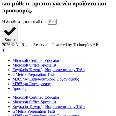
και μάθετε πρώτοι για νέα προϊόντα και
προσφορές.
Η διεύθυνση του email σας
Submit
2026
© All Rights Reserved. | Powered by Technoplus AE
⬆️
Microsoft Certified Educator
Microsoft Office Specialist
Εργαλεία Τεχνητής Νοημοσύνης στην Τάξη
GMetrix Preparation Tests
M365 για Εκπαιδευτικούς Οργανισμούς
M365 για Επιχειρήσεις
Δράσεις
Microsoft Certified Educator
Microsoft Office Specialist
Εργαλεία Τεχνητής Νοημοσύνης στην Τάξη
GMetrix Preparation Tests
M365 για Εκπαιδευτικούς Οργανισμούς