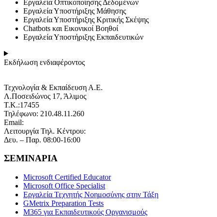
Εργαλεία Οπτικοποίησης Δεδομένων
Εργαλεία Υποστήριξης Μάθησης
Εργαλεία Υποστήριξης Κριτικής Σκέψης
Chatbots και Εικονικοί Βοηθοί
Εργαλεία Υποστήριξης Εκπαιδευτικών
Εκδήλωση ενδιαφέροντος
Τεχνολογία & Εκπαίδευση Α.Ε.
Λ.Ποσειδώνος 17, Άλιμος
Τ.Κ.:17455
Τηλέφωνο: 210.48.11.260
Email:
info@technoplus.gr
Λειτουργία Τηλ. Κέντρου:
Δευ. – Παρ. 08:00-16:00
ΣΕΜΙΝΑΡΙΑ
Microsoft Certified Educator
Microsoft Office Specialist
Εργαλεία Τεχνητής Νοημοσύνης στην Τάξη
GMetrix Preparation Tests
M365 για Εκπαιδευτικούς Οργανισμούς