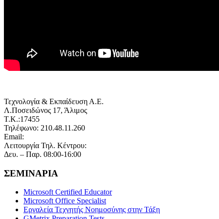
Τεχνολογία & Εκπαίδευση Α.Ε.
Λ.Ποσειδώνος 17, Άλιμος
Τ.Κ.:17455
Τηλέφωνο: 210.48.11.260
Email:
info@technoplus.gr
Λειτουργία Τηλ. Κέντρου:
Δευ. – Παρ. 08:00-16:00
ΣΕΜΙΝΑΡΙΑ
Microsoft Certified Educator
Microsoft Office Specialist
Εργαλεία Τεχνητής Νοημοσύνης στην Τάξη
GMetrix Preparation Tests