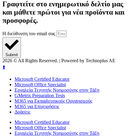
Γραφτείτε στο ενημερωτικό δελτίο μας
και μάθετε πρώτοι για νέα προϊόντα και
προσφορές.
Η διεύθυνση του email σας
Submit
2026
© All Rights Reserved. | Powered by Technoplus AE
⬆️
Microsoft Certified Educator
Microsoft Office Specialist
Εργαλεία Τεχνητής Νοημοσύνης στην Τάξη
GMetrix Preparation Tests
M365 για Εκπαιδευτικούς Οργανισμούς
M365 για Επιχειρήσεις
Δράσεις
Microsoft Certified Educator
Microsoft Office Specialist
Εργαλεία Τεχνητής Νοημοσύνης στην Τάξη